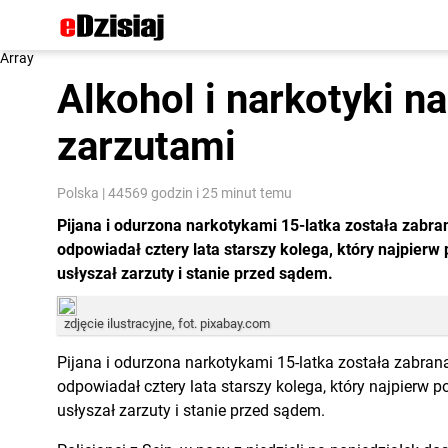
Array
Alkohol i narkotyki na
zarzutami
Polska
|
44569 godzin i 25 minut temu
Pijana i odurzona narkotykami 15-latka została zabrana
odpowiadał cztery lata starszy kolega, który najpierw
usłyszał zarzuty i stanie przed sądem.
zdjęcie ilustracyjne, fot. pixabay.com
Pijana i odurzona narkotykami 15-latka została zabrana 
odpowiadał cztery lata starszy kolega, który najpierw p
usłyszał zarzuty i stanie przed sądem.