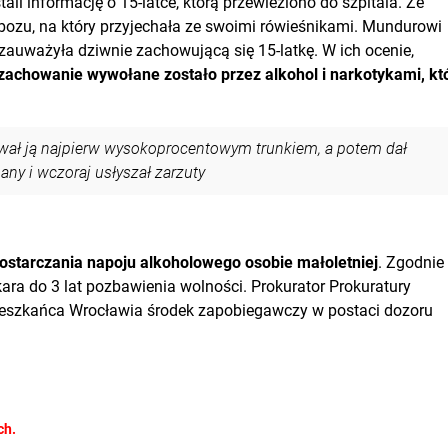
tali informację o 15-latce, którą przewieziono do szpitala. Ze
obozu, na który przyjechała ze swoimi rówieśnikami. Mundurowi
 zauważyła dziwnie zachowującą się 15-latkę. W ich ocenie,
j zachowanie wywołane zostało przez alkohol i narkotykami, kt
ęstował ją najpierw wysokoprocentowym trunkiem, a potem dał
ny i wczoraj usłyszał zarzuty
dostarczania napoju alkoholowego osobie małoletniej
. Zgodnie
ra do 3 lat pozbawienia wolności. Prokurator Prokuratury
ieszkańca Wrocławia środek zapobiegawczy w postaci dozoru
ch.