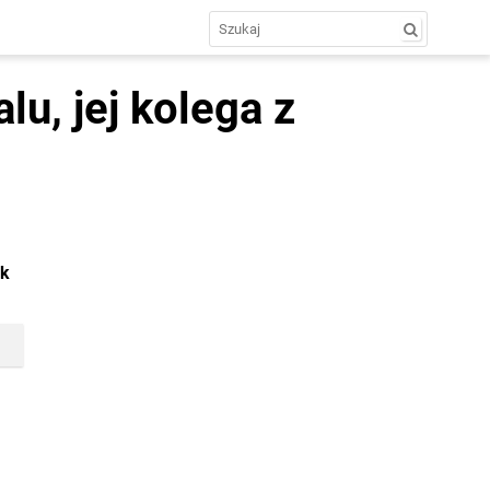
lu, jej kolega z
ek