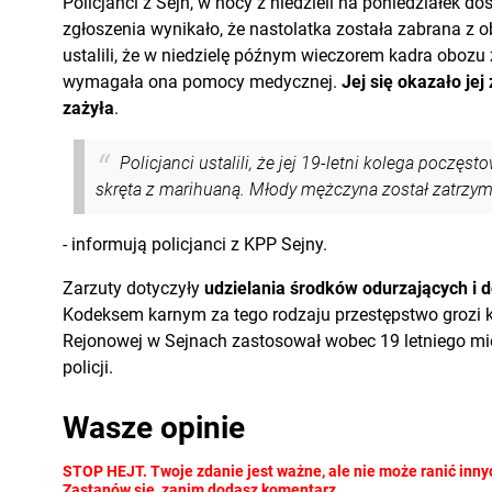
Policjanci z Sejn, w nocy z niedzieli na poniedziałek dos
zgłoszenia wynikało, że nastolatka została zabrana z 
ustalili, że w niedzielę późnym wieczorem kadra obozu
wymagała ona pomocy medycznej.
Jej się okazało je
zażyła
.
Policjanci ustalili, że jej 19-letni kolega pocz
skręta z marihuaną. Młody mężczyna został zatrzyma
- informują policjanci z KPP Sejny.
Zarzuty dotyczyły
udzielania środków odurzających i 
Kodeksem karnym za tego rodzaju przestępstwo grozi ka
Rejonowej w Sejnach zastosował wobec 19 letniego m
policji.
Wasze opinie
STOP HEJT. Twoje zdanie jest ważne, ale nie może ranić inny
Zastanów się, zanim dodasz komentarz