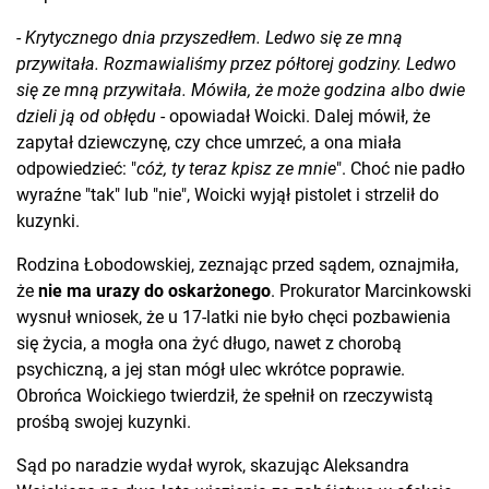
-
Krytycznego dnia przyszedłem. Ledwo się ze mną
przywitała. Rozmawialiśmy przez półtorej godziny. Ledwo
się ze mną przywitała. Mówiła, że może godzina albo dwie
dzieli ją od obłędu
- opowiadał Woicki. Dalej mówił, że
zapytał dziewczynę, czy chce umrzeć, a ona miała
odpowiedzieć: "
cóż, ty teraz kpisz ze mnie
". Choć nie padło
wyraźne "tak" lub "nie", Woicki wyjął pistolet i strzelił do
kuzynki.
Rodzina Łobodowskiej, zeznając przed sądem, oznajmiła,
że
nie ma urazy do oskarżonego
. Prokurator Marcinkowski
wysnuł wniosek, że u 17-latki nie było chęci pozbawienia
się życia, a mogła ona żyć długo, nawet z chorobą
psychiczną, a jej stan mógł ulec wkrótce poprawie.
Obrońca Woickiego twierdził, że spełnił on rzeczywistą
prośbą swojej kuzynki.
Sąd po naradzie wydał wyrok, skazując Aleksandra