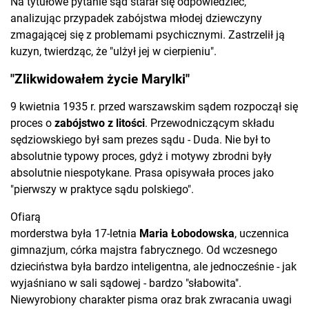
Na tytułowe pytanie sąd starał się odpowiedzieć,
analizując przypadek zabójstwa młodej dziewczyny
zmagającej się z problemami psychicznymi. Zastrzelił ją
kuzyn, twierdząc, że "ulżył jej w cierpieniu".
"Zlikwidowałem życie Marylki"
9 kwietnia 1935 r. przed warszawskim sądem rozpoczął się
proces o
zabójstwo z litości
. Przewodniczącym składu
sędziowskiego był sam prezes sądu - Duda. Nie był to
absolutnie typowy proces, gdyż i motywy zbrodni były
absolutnie niespotykane. Prasa opisywała proces jako
"pierwszy w praktyce sądu polskiego".
Ofiarą
morderstwa była 17-letnia
Maria Łobodowska
, uczennica
gimnazjum, córka majstra fabrycznego. Od wczesnego
dzieciństwa była bardzo inteligentna, ale jednocześnie - jak
wyjaśniano w sali sądowej - bardzo "słabowita".
Niewyrobiony charakter pisma oraz brak zwracania uwagi