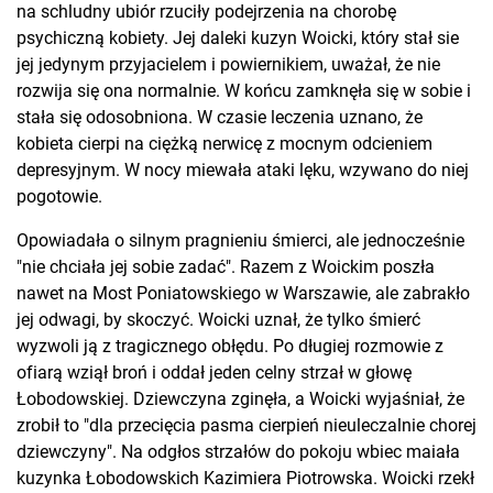
na schludny ubiór rzuciły podejrzenia na chorobę
psychiczną kobiety. Jej daleki kuzyn Woicki, który stał sie
jej jedynym przyjacielem i powiernikiem, uważał, że nie
rozwija się ona normalnie. W końcu zamknęła się w sobie i
stała się odosobniona. W czasie leczenia uznano, że
kobieta cierpi na ciężką nerwicę z mocnym odcieniem
depresyjnym. W nocy miewała ataki lęku, wzywano do niej
pogotowie.
Opowiadała o silnym pragnieniu śmierci, ale jednocześnie
"nie chciała jej sobie zadać". Razem z Woickim poszła
nawet na Most Poniatowskiego w Warszawie, ale zabrakło
jej odwagi, by skoczyć. Woicki uznał, że tylko śmierć
wyzwoli ją z tragicznego obłędu. Po długiej rozmowie z
ofiarą wziął broń i oddał jeden celny strzał w głowę
Łobodowskiej. Dziewczyna zginęła, a Woicki wyjaśniał, że
zrobił to "dla przecięcia pasma cierpień nieuleczalnie chorej
dziewczyny". Na odgłos strzałów do pokoju wbiec maiała
kuzynka Łobodowskich Kazimiera Piotrowska. Woicki rzekł