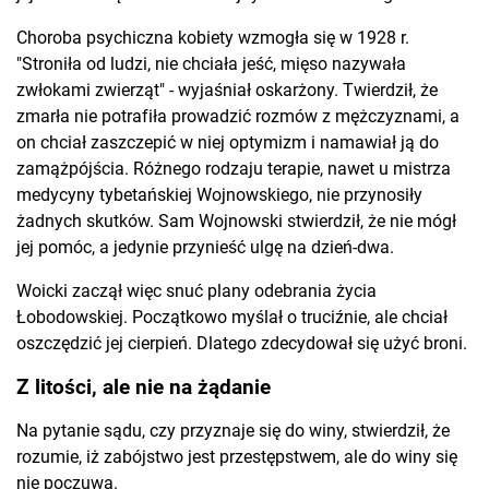
Choroba psychiczna kobiety wzmogła się w 1928 r.
"Stroniła od ludzi, nie chciała jeść, mięso nazywała
zwłokami zwierząt" - wyjaśniał oskarżony. Twierdził, że
zmarła nie potrafiła prowadzić rozmów z mężczyznami, a
on chciał zaszczepić w niej optymizm i namawiał ją do
zamążpójścia. Różnego rodzaju terapie, nawet u mistrza
medycyny tybetańskiej Wojnowskiego, nie przynosiły
żadnych skutków. Sam Wojnowski stwierdził, że nie mógł
jej pomóc, a jedynie przynieść ulgę na dzień-dwa.
Woicki zaczął więc snuć plany odebrania życia
Łobodowskiej. Początkowo myślał o truciźnie, ale chciał
oszczędzić jej cierpień. Dlatego zdecydował się użyć broni.
Z litości, ale nie na żądanie
Na pytanie sądu, czy przyznaje się do winy, stwierdził, że
rozumie, iż zabójstwo jest przestępstwem, ale do winy się
nie poczuwa.