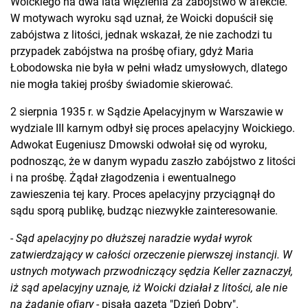
Woickiego na dwa lata więzienia za zabójstwo w afekcie.
W motywach wyroku sąd uznał, że Woicki dopuścił się
zabójstwa z litości, jednak wskazał, że nie zachodzi tu
przypadek zabójstwa na prośbę ofiary, gdyż Maria
Łobodowska nie była w pełni władz umysłowych, dlatego
nie mogła takiej prośby świadomie skierować.
2 sierpnia 1935 r. w Sądzie Apelacyjnym w Warszawie w
wydziale III karnym odbył się proces apelacyjny Woickiego.
Adwokat Eugeniusz Dmowski odwołał się od wyroku,
podnosząc, że w danym wypadu zaszło zabójstwo z litości
i na prośbę. Żądał złagodzenia i ewentualnego
zawieszenia tej kary. Proces apelacyjny przyciągnął do
sądu sporą publikę, budząc niezwykłe zainteresowanie.
-
Sąd apelacyjny po dłuższej naradzie wydał wyrok
zatwierdzający w całości orzeczenie pierwszej instancji. W
ustnych motywach przwodniczący sędzia Keller zaznaczył,
iż sąd apelacyjny uznaje, iż Woicki działał z litości, ale nie
na żądanie ofiary
- pisała gazeta "Dzień Dobry".