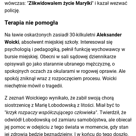
wówczas: "
Zlikwidowałem życie Marylki
" i kazał wezwać
policję.
Terapia nie pomogła
Na ławie oskarżonych zasiadł 30-kilkuletni
Aleksander
Woicki
, absolwent miejskiej szkoły. Interesował się
psychologią i pedagogiką, pełnił funkcję wychowawcy w
bursie miejskiej. Obecni w sali sądowej dziennikarze
opisywali go jako starannie ubranego mężczyznę, o
spokojnych oczach za okularami w rogowej oprawie. Ale
spokój zniknął wraz z rozpoczęciem procesu. Woicki
niechętnie mówił o tragedii.
Z zeznań Woickiego wynikało, że zabił swoją chorą
siostrzenicę z Marię Łobodowską z litości. Miał być to
"
krzyk rozpaczy współczującego człowieka
". Twierdził, że
odwiódł Łobodowską od zamiaru samobójstwa, ale obiecał
jej pomoc w odejściu z tego świata w momencie, gdy stan
jej zdrowia będzie beznadziejny. I w końcu do tego doszło.