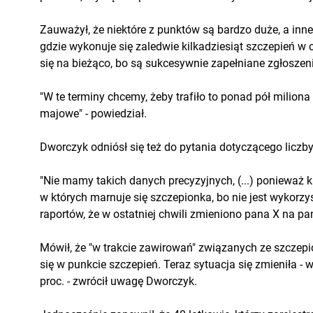
Zauważył, że niektóre z punktów są bardzo duże, a inn
gdzie wykonuje się zaledwie kilkadziesiąt szczepień w
się na bieżąco, bo są sukcesywnie zapełniane zgłoszen
"W te terminy chcemy, żeby trafiło to ponad pół miliona
majowe" - powiedział.
Dworczyk odniósł się też do pytania dotyczącego liczby 
"Nie mamy takich danych precyzyjnych, (...) ponieważ ka
w których marnuje się szczepionka, bo nie jest wykorzy
raportów, że w ostatniej chwili zmieniono pana X na pana
Mówił, że "w trakcie zawirowań" związanych ze szczepi
się w punkcie szczepień. Teraz sytuacja się zmieniła 
proc. - zwrócił uwagę Dworczyk.