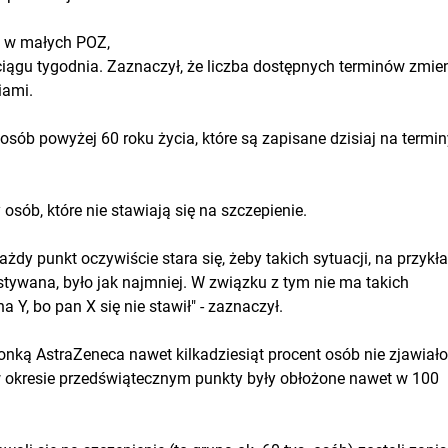
e w małych POZ,
 ciągu tygodnia. Zaznaczył, że liczba dostępnych terminów zmie
iami.
 osób powyżej 60 roku życia, które są zapisane dzisiaj na termin
osób, które nie stawiają się na szczepienie.
żdy punkt oczywiście stara się, żeby takich sytuacji, na przykł
stywana, było jak najmniej. W związku z tym nie ma takich
 Y, bo pan X się nie stawił" - zaznaczył.
onką AstraZeneca nawet kilkadziesiąt procent osób nie zjawiało
- w okresie przedświątecznym punkty były obłożone nawet w 100