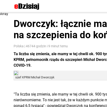
Array
Dworczyk: łącznie ma
na szczepienia do ko
Polska
|
46744 godzin i 9 minut temu
Ta liczba się zmienia, ale mamy w tej chwili ok. 900 t
KPRM, pełnomocnik rządu ds szczepień Michał Dworcz
COVID-19.
szef KPRM Michał Dworczyk
"Ta liczba się zmienia, ale mamy w tej chwili ok. 900 ty
nierównomierne. To nie jest tak, że w każdym punkcie m
ponad 6,5 tysiąca" - powiedział Dworczyk na konferencj