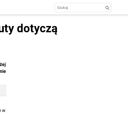
zuty dotyczą
żej
nie
e w