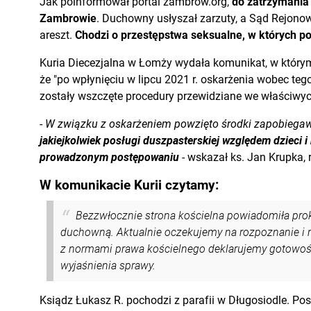
Jak poinformował portal zambrow.org,
do zatrzymania 
Zambrowie
. Duchowny usłyszał zarzuty, a Sąd Rejono
areszt.
Chodzi o przestępstwa seksualne, w których po
Kuria Diecezjalna w Łomży wydała komunikat, w który
że "po wpłynięciu w lipcu 2021 r. oskarżenia wobec te
zostały wszczęte procedury przewidziane we właściwy
-
W związku z oskarżeniem powzięto środki zapobiega
jakiejkolwiek posługi duszpasterskiej względem dzieci 
prowadzonym postępowaniu
- wskazał ks. Jan Krupka, 
W komunikacie Kurii czytamy:
Bezzwłocznie strona kościelna powiadomiła pro
duchowną. Aktualnie oczekujemy na rozpoznanie i r
z normami prawa kościelnego deklarujemy gotowość
wyjaśnienia sprawy.
Ksiądz Łukasz R. pochodzi z parafii w Długosiodle. Po