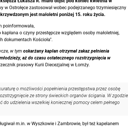
księdza Łukasza R. miało dojść pod koniec kwietnia w
wy w Ostrołęce zastosował wobec podejrzanego trzymiesięczny
krzywdzonym jest małoletni poniżej 15. roku życia.
m poinformowała,
go kapłana o czyny przestępcze względem osoby małoletniej,
ch dokumentach Kościoła".
wcze, w tym
oskarżany kapłan otrzymał zakaz pełnienia
i młodzieży, aż do czasu ostatecznego rozstrzygnięcia w
rzecznik prasowy Kurii Diecezjalnej w Łomży.
kuraturę o możliwości popełnienia przestępstwa przez osobę
ozstrzygnięcie ze strony świeckich organów ścigania. W zgodzie
 do udzielenia wszelkiej koniecznej pomocy celem pełnego
sługiwał m.in. w Wyszkowie i Zambrowie, był też kapelanem