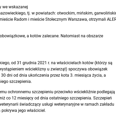
cy we wskazanej
zowieckiego, tj. w powiatach: otwockim, mińskim, garwoliński
mieście Radom i mieście Stołecznym Warszawa, otrzymali ALE
t obowiązkowe, a kotów zalecane. Natomiast na obszarze
go, od 31 grudnia 2021 r. na właścicielach kotów (którzy są
ystąpieniem wścieklizny u zwierząt) spoczywa obowiązek
 30 dni od dnia ukończenia przez kota 3. miesiąca życia, a
niego szczepienia.
mu ochronnemu szczepieniu przeciwko wściekliźnie podlegają
 niż co 12 miesięcy od dnia ostatniego szczepienia. Szczepień
weterynarii świadczący usługi weterynaryjne w ramach zakładu
 pokrywa jego właściciel.