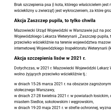
Brak szczepienia psa (i kota, którego właścicielem je
wścieklizny u zwierząt) jest wykroczeniem, za które gr
Akcja Zaszczep pupila, to tylko chwila
Mazowiecki Urząd Wojewódzki w Warszawie już na poc
Wojewódzkiego Lekarza Weterynarii „Zaszczep pupila, 
przeciwko wściekliźnie na terenie województwa mazowiec
internetowej Wojewódzkiego Inspektoratu Weterynarii (kli
Akcja szczepienia lisów w 2021 r.
Dotychczas, w 2021 r. Mazowiecki Wojewódzki Lekarz We
wolno żyjących przeciwko wściekliźnie tj.:
w dniach 15-26 marca 2021 r. na obszarze zagrożonym 
stołecznego Warszawy,
w dniach 27-28 kwietnia 2021 r. w powiatach łosickim
miastem Siedlce, sokołowskim i węgrowskim,
w dniach 19-20 maja 2021 r. w strefie ochronnej, wyzn