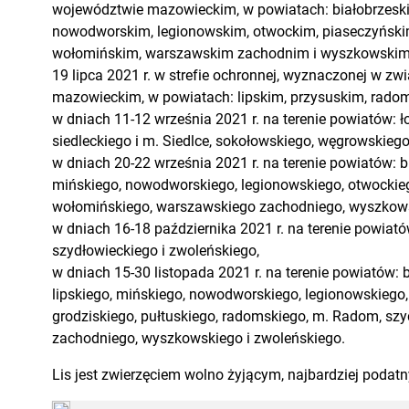
województwie mazowieckim, w powiatach: białobrzeskim
nowodworskim, legionowskim, otwockim, piaseczyńskim
wołomińskim, warszawskim zachodnim i wyszkowskim
19 lipca 2021 r. w strefie ochronnej, wyznaczonej w z
mazowieckim, w powiatach: lipskim, przysuskim, rado
w dniach 11-12 września 2021 r. na terenie powiatów:
siedleckiego i m. Siedlce, sokołowskiego, węgrowskiego
w dniach 20-22 września 2021 r. na terenie powiatów: bi
mińskiego, nowodworskiego, legionowskiego, otwockiego
wołomińskiego, warszawskiego zachodniego, wyszkows
w dniach 16-18 października 2021 r. na terenie powiató
szydłowieckiego i zwoleńskiego,
w dniach 15-30 listopada 2021 r. na terenie powiatów: b
lipskiego, mińskiego, nowodworskiego, legionowskiego,
grodziskiego, pułtuskiego, radomskiego, m. Radom, sz
zachodniego, wyszkowskiego i zwoleńskiego.
Lis jest zwierzęciem wolno żyjącym, najbardziej podat