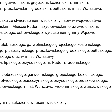
, garwolińskim, grójeckim, kozienickim, mińskim,
, pruszkowskim, grodziskim, pułtuskim, m. st. Warszawa,
,
wiązku ze stwierdzeniem wścieklizny lisów w województwie
mskim i Mieście Radom, szydłowieckim oraz zwoleńskim,
 łosickiego, ostrowskiego z wyłączeniem gminy Wąsewo,
,
ałobrzeskiego, garwolińskiego, grójeckiego, kozienickiego,
, piaseczyńskiego, pruszkowskiego, grodziskiego, pułtuskiego,
kiego oraz w m. st. Warszawy,
w: lipskiego, przysuskiego, m. Radom, radomskiego,
iałobrzeskiego, garwolińskiego, grójeckiego, kozienickiego,
 otwockiego, piaseczyńskiego, przysuskiego, pruszkowskiego,
ydłowieckiego, m. st. Warszawa, wołomińskiego, warszawskiego
nym na zakażenie wirusem wścieklizny.