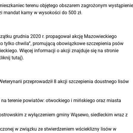
st mieszkaniec terenu objętego obszarem zagrożonym wystąpien
ozi mandat karny w wysokości do 500 zł.
zątku grudnia 2020 r. propagował akcję Mazowieckiego
to tylko chwila”, promującą obowiązkowe szczepienia psów
kiego. Więcej informacji o akcji znajduje się na stronie
knij tutaj).
terynarii przeprowadził 8 akcji szczepienia doustnego lisów
na terenie powiatów: otwockiego i mińskiego oraz miasta
, ostrowskim z wyłączeniem gminy Wąsewo, siedleckim wraz z
aczonej w związku ze stwierdzeniem wścieklizny lisów w