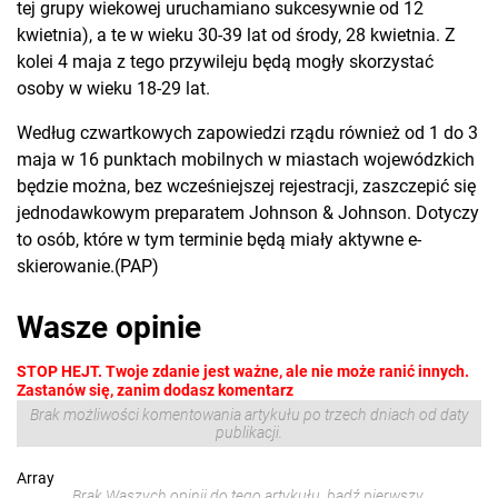
tej grupy wiekowej uruchamiano sukcesywnie od 12
kwietnia), a te w wieku 30-39 lat od środy, 28 kwietnia. Z
kolei 4 maja z tego przywileju będą mogły skorzystać
osoby w wieku 18-29 lat.
Według czwartkowych zapowiedzi rządu również od 1 do 3
maja w 16 punktach mobilnych w miastach wojewódzkich
będzie można, bez wcześniejszej rejestracji, zaszczepić się
jednodawkowym preparatem Johnson & Johnson. Dotyczy
to osób, które w tym terminie będą miały aktywne e-
skierowanie.(PAP)
Wasze opinie
STOP HEJT. Twoje zdanie jest ważne, ale nie może ranić innych.
Zastanów się, zanim dodasz komentarz
Brak możliwości komentowania artykułu po trzech dniach od daty
publikacji.
Array
Brak Waszych opinii do tego artykułu, bądź pierwszy.