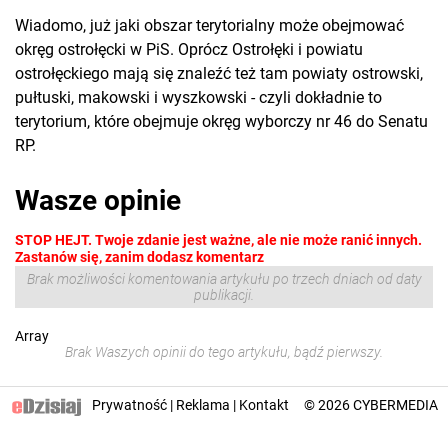
Wiadomo, już jaki obszar terytorialny może obejmować
okręg ostrołęcki w PiS. Oprócz Ostrołęki i powiatu
ostrołęckiego mają się znaleźć też tam powiaty ostrowski,
pułtuski, makowski i wyszkowski - czyli dokładnie to
terytorium, które obejmuje okręg wyborczy nr 46 do Senatu
RP.
Wasze opinie
STOP HEJT. Twoje zdanie jest ważne, ale nie może ranić innych.
Zastanów się, zanim dodasz komentarz
Brak możliwości komentowania artykułu po trzech dniach od daty
publikacji.
Array
Brak Waszych opinii do tego artykułu, bądź pierwszy.
Prywatność
|
Reklama
|
Kontakt
© 2026
CYBERMEDIA