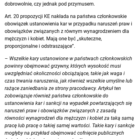
dobrowolnie, czy jednak pod przymusem.
Art. 20 propozycji KE nakłada na państwa członkowskie
obowiązek ustanowienia kar w przypadku naruszeń praw i
obowiązków związanych z równym wynagrodzeniem dla
mężczyzn i kobiet. Mają one być „skuteczne,
proporcjonalne i odstraszające”.
–
Wszelkie kary ustanowione w państwach członkowskich
powinny obejmować grzywny, których wysokość musi
uwzględniać okoliczności obciążające, takie jak waga i
czas trwania naruszenia, jak również wszelkie umyślne lub
rażące zaniedbania ze strony pracodawcy. Artykuł ten
zobowiązuje również państwa członkowskie do
ustanowienia kar i sankcji na wypadek powtarzających się
naruszeń praw i obowiązków związanych z zasadą
równości wynagrodzeń dla mężczyzn i kobiet za taką samą
pracę lub pracę o takiej samej wartości. Takie kary i sankcje
mogłyby na przykład obejmować cofnięcie publicznych