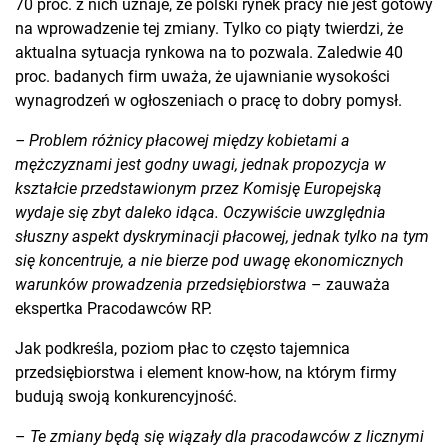
70 proc. z nich uznaje, że polski rynek pracy nie jest gotowy
na wprowadzenie tej zmiany. Tylko co piąty twierdzi, że
aktualna sytuacja rynkowa na to pozwala. Zaledwie 40
proc. badanych firm uważa, że ujawnianie wysokości
wynagrodzeń w ogłoszeniach o pracę to dobry pomysł.
– Problem różnicy płacowej między kobietami a
mężczyznami jest godny uwagi, jednak propozycja w
kształcie przedstawionym przez Komisję Europejską
wydaje się zbyt daleko idąca. Oczywiście uwzględnia
słuszny aspekt dyskryminacji płacowej, jednak tylko na tym
się koncentruje, a nie bierze pod uwagę ekonomicznych
warunków prowadzenia przedsiębiorstwa
– zauważa
ekspertka Pracodawców RP.
Jak podkreśla, poziom płac to często tajemnica
przedsiębiorstwa i element know-how, na którym firmy
budują swoją konkurencyjność.
–
Te zmiany będą się wiązały dla pracodawców z licznymi