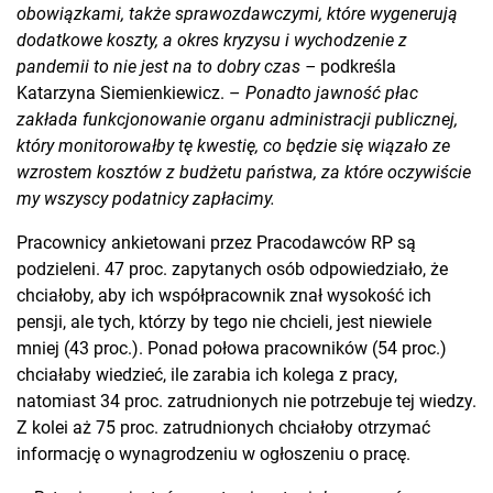
obowiązkami, także sprawozdawczymi, które wygenerują
dodatkowe koszty, a okres kryzysu i wychodzenie z
pandemii to nie jest na to dobry czas –
podkreśla
Katarzyna Siemienkiewicz. –
Ponadto jawność płac
zakłada funkcjonowanie organu administracji publicznej,
który monitorowałby tę kwestię, co będzie się wiązało ze
wzrostem kosztów z budżetu państwa, za które oczywiście
my wszyscy podatnicy zapłacimy.
Pracownicy ankietowani przez Pracodawców RP są
podzieleni. 47 proc. zapytanych osób odpowiedziało, że
chciałoby, aby ich współpracownik znał wysokość ich
pensji, ale tych, którzy by tego nie chcieli, jest niewiele
mniej (43 proc.). Ponad połowa pracowników (54 proc.)
chciałaby wiedzieć, ile zarabia ich kolega z pracy,
natomiast 34 proc. zatrudnionych nie potrzebuje tej wiedzy.
Z kolei aż 75 proc. zatrudnionych chciałoby otrzymać
informację o wynagrodzeniu w ogłoszeniu o pracę.