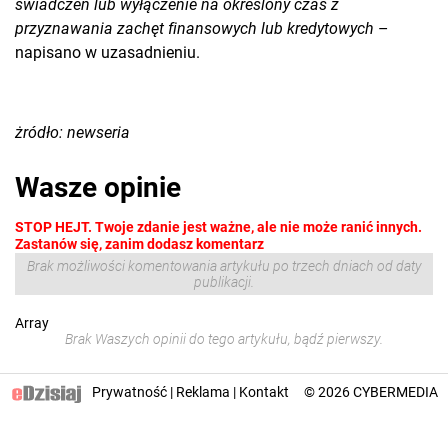
świadczeń lub wyłączenie na określony czas z
przyznawania zachęt finansowych lub kredytowych
–
napisano w uzasadnieniu.
żródło: newseria
Wasze opinie
STOP HEJT. Twoje zdanie jest ważne, ale nie może ranić innych.
Zastanów się, zanim dodasz komentarz
Brak możliwości komentowania artykułu po trzech dniach od daty
publikacji.
Array
Brak Waszych opinii do tego artykułu, bądź pierwszy.
Prywatność
|
Reklama
|
Kontakt
© 2026
CYBERMEDIA