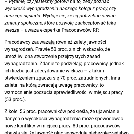
–
Pytanie, czy jesteśmy gotowi na to, żeby poznać
wysokość wynagrodzenia naszego kolegi z pracy, czy
naszego sąsiada. Wydaje się, że są potrzebne pewne
zmiany społeczne, które pozwolą zaakceptować taką
wiedzę
– uważa ekspertka Pracodawców RP.
Pracodawcy zauważają również zalety jawności
wynagrodzeń. Prawie 50 proc. z nich wskazało, że
umożliwi ona stworzenie przejrzystych zasad
wynagradzania. Zdanie to podzielają pracownicy, jednak
ich liczba jest zdecydowanie większa – z takim
stwierdzeniem zgadza się 70 proc. zatrudnionych. Inna
zaleta, na którą zwracają uwagę pracownicy, to
wzmocnienie poczucia sprawiedliwości w miejscu pracy
(53 proc.).
Z kolei 56 proc. pracowników podkreśla, że ujawnianie
danych o wysokości wynagrodzenia może spowodować
nowe konflikty w miejscu pracy. 80 proc. pracodawców
obawia się, że jawność płac spowoduje niebezpieczeństwo