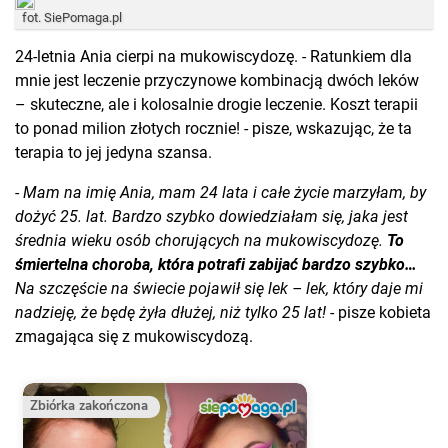
fot. SiePomaga.pl
24-letnia Ania cierpi na mukowiscydozę. - Ratunkiem dla
mnie jest leczenie przyczynowe kombinacją dwóch leków
– skuteczne, ale i kolosalnie drogie leczenie. Koszt terapii
to ponad milion złotych rocznie! - pisze, wskazując, że ta
terapia to jej jedyna szansa.
-
Mam na imię Ania, mam 24 lata i całe życie marzyłam, by
dożyć 25. lat. Bardzo szybko dowiedziałam się, jaka jest
średnia wieku osób chorujących na mukowiscydozę.
To
śmiertelna choroba, która potrafi zabijać bardzo szybko…
Na szczęście na świecie pojawił się lek – lek, który daje mi
nadzieję, że będę żyła dłużej, niż tylko 25 lat!
- pisze kobieta
zmagająca się z mukowiscydozą.