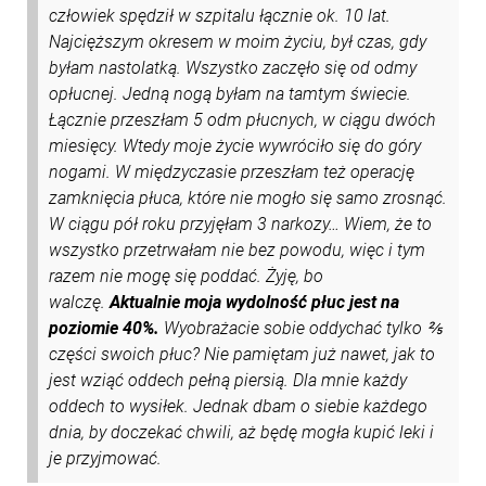
człowiek spędził w szpitalu łącznie ok. 10 lat.
Najcięższym okresem w moim życiu, był czas, gdy
byłam nastolatką. Wszystko zaczęło się od odmy
opłucnej. Jedną nogą byłam na tamtym świecie.
Łącznie przeszłam 5 odm płucnych, w ciągu dwóch
miesięcy. Wtedy moje życie wywróciło się do góry
nogami. W międzyczasie przeszłam też operację
zamknięcia płuca, które nie mogło się samo zrosnąć.
W ciągu pół roku przyjęłam 3 narkozy… Wiem, że to
wszystko przetrwałam nie bez powodu, więc i tym
razem nie mogę się poddać. Żyję, bo
walczę.
Aktualnie moja wydolność płuc jest na
poziomie 40%.
Wyobrażacie sobie oddychać tylko ⅖
części swoich płuc? Nie pamiętam już nawet, jak to
jest wziąć oddech pełną piersią. Dla mnie każdy
oddech to wysiłek. Jednak dbam o siebie każdego
dnia, by doczekać chwili, aż będę mogła kupić leki i
je przyjmować.