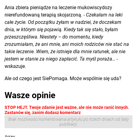
Ania zbiera pieniądze na leczenie mukowiscydozy
nierefundowaną terapią skojarzoną. -
Czekałam na leki
całe życie. Od początku żyłam w nadziei, że doczekam
dnia, w którym się pojawią. Kiedy tak się stało, byłam
przeszczęśliwa. Niestety – do momentu, kiedy
zrozumiałam, że ani mnie, ani moich rodziców nie stać na
takie leczenie. Wiem, że istnieje dla mnie ratunek, ale nie
jestem w stanie za niego zapłacić. Ta myśl poraża…
-
wskazuje.
Ale od czego jest SiePomaga. Może wspólnie się uda?
Wasze opinie
STOP HEJT. Twoje zdanie jest ważne, ale nie może ranić innych.
Zastanów się, zanim dodasz komentarz
Brak możliwości komentowania artykułu po trzech dniach od daty
publikacji.
Array