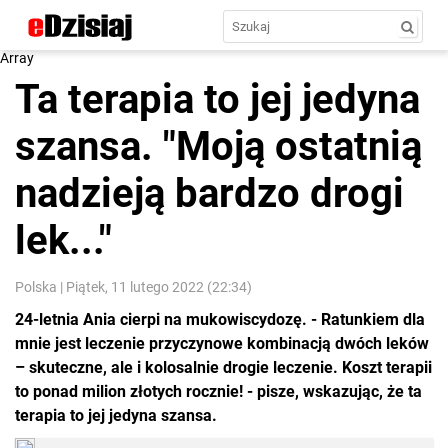
Array
Ta terapia to jej jedyna
szansa. "Moją ostatnią
nadzieją bardzo drogi
lek..."
Polska
|
Piątek, 11 lutego 2022 (22:34)
24-letnia Ania cierpi na mukowiscydozę. - Ratunkiem dla
mnie jest leczenie przyczynowe kombinacją dwóch leków
– skuteczne, ale i kolosalnie drogie leczenie. Koszt terapii
to ponad milion złotych rocznie! - pisze, wskazując, że ta
terapia to jej jedyna szansa.