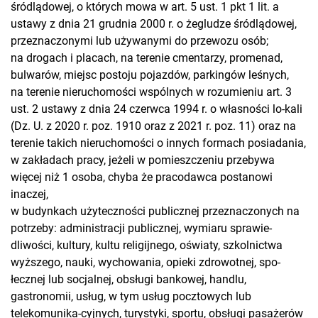
śródlądowej, o których mowa w art. 5 ust. 1 pkt 1 lit. a
ustawy z dnia 21 grudnia 2000 r. o żegludze śródlądowej,
przeznaczonymi lub używanymi do przewozu osób;
na drogach i placach, na terenie cmentarzy, promenad,
bulwarów, miejsc postoju pojazdów, parkingów leśnych,
na terenie nieruchomości wspólnych w rozumieniu art. 3
ust. 2 ustawy z dnia 24 czerwca 1994 r. o własności lo-kali
(Dz. U. z 2020 r. poz. 1910 oraz z 2021 r. poz. 11) oraz na
terenie takich nieruchomości o innych formach posiadania,
w zakładach pracy, jeżeli w pomieszczeniu przebywa
więcej niż 1 osoba, chyba że pracodawca postanowi
inaczej,
w budynkach użyteczności publicznej przeznaczonych na
potrzeby: administracji publicznej, wymiaru sprawie-
dliwości, kultury, kultu religijnego, oświaty, szkolnictwa
wyższego, nauki, wychowania, opieki zdrowotnej, spo-
łecznej lub socjalnej, obsługi bankowej, handlu,
gastronomii, usług, w tym usług pocztowych lub
telekomunika-cyjnych, turystyki, sportu, obsługi pasażerów